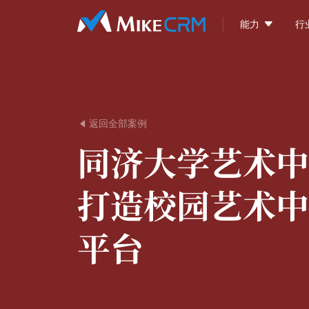

能力
行
返回全部案例

同济大学艺术中
打造校园艺术中
平台