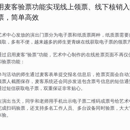
用麦客验票功能实现线上领票、线下核销入
票，简单高效
艺术中心发放的演出门票分为电子票和纸质票两种，纸质票需要
领取，多有不便，越来越多的师生更青睐在线获取电子票的领票
通过启用麦客“验票”功能，艺术中心制作的在线抢票页面不再
和验票功能：
参与活动的师生通过麦客表单提交报名信息后，抢票页面会自动
领票人截图保存，麦客系统还会同步发送包含票号信息的短信通
通过短信获取电子票，双重保证非常贴心。
在演出当天，同学和老师用手机出示电子票二维码或票号给艺术
完成扫码验票，还支持多名工作人员、多台设备同时验票，大大
体验。