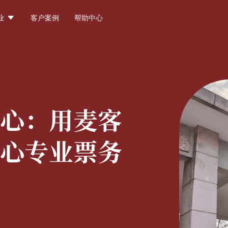

业
客户案例
帮助中心
心：
用麦客
心专业票务