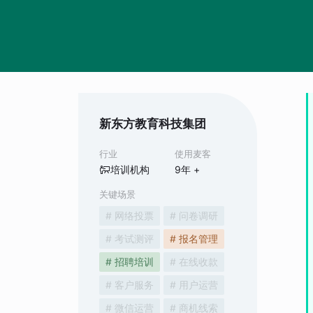
新东方教育科技集团
行业
使用麦客
培训机构
9
年 +
关键场景
# 网络投票
# 问卷调研
# 考试测评
# 报名管理
# 招聘培训
# 在线收款
# 客户服务
# 用户运营
# 微信运营
# 商机线索