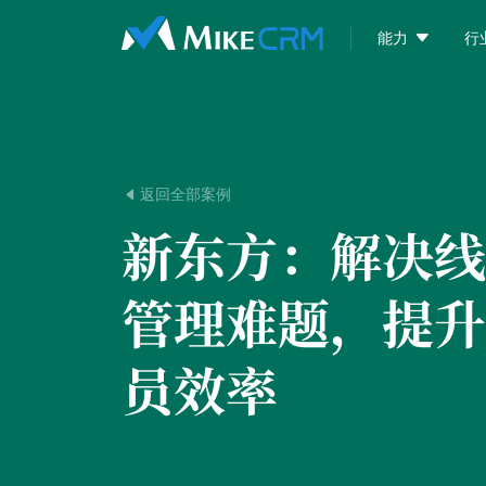

能力
行
返回全部案例

新东方：
解决线
管理难题，提升
员效率